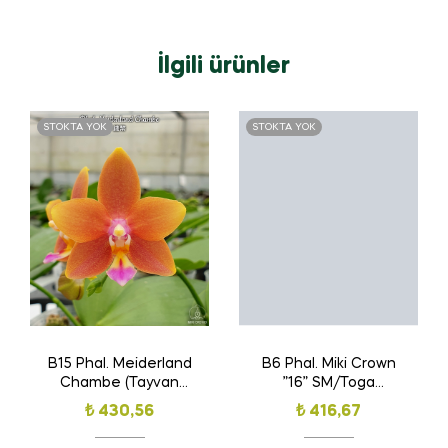
İlgili ürünler
STOKTA YOK
STOKTA YOK
B6 Phal. Miki Crown
B15 Phal. Meiderland
”16” SM/Toga
Chambe (Tayvan
(Tayvan Orkide
Orkide Fidesi)(Kokulu)
₺
416,67
₺
430,56
Fidesi) ( Ödüllü Tür)