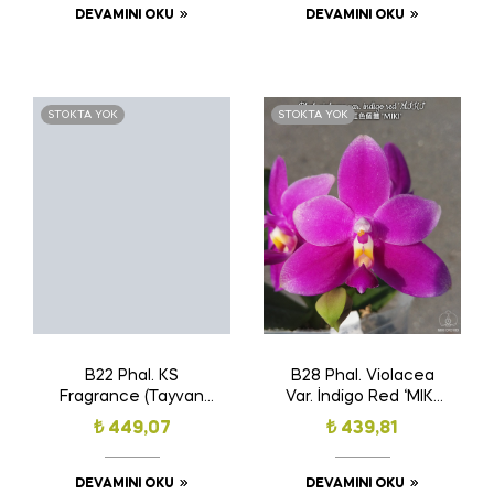
DEVAMINI OKU
DEVAMINI OKU
STOKTA YOK
STOKTA YOK
B22 Phal. KS
B28 Phal. Violacea
Fragrance (Tayvan
Var. İndigo Red ‘MIKI’
Orkide Fidesi)(Kokulu)
(Tayvan Orkide
₺
449,07
₺
439,81
Fidesi)(Yoğun Kokulu)
DEVAMINI OKU
DEVAMINI OKU