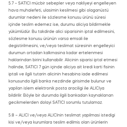
5.7 – SATICI mücbir sebepler veya nakliyeyi engelleyen
hava muhalefeti, ulasimin kesilmesi gibi olaganüstü
durumlar nedeni ile sözlesme konusu ürünü süresi
içinde teslim edemez ise, durumu aliciya bildirmekle
yükümlüdür. Bu takdirde alici siparisinin iptal edilmesini,
sözlesme konusu ürünün varsa emsali ile
degistirilmesini, ve/veya teslimat süresinin engelleyici
durumun ortadan kalkmasina kadar ertelenmesi
haklarindan birini kullanabilir. Alicinin siparisi iptal etmesi
halinde, SATICI 7 gün içinde aliciya ait kredi karti fisinin
iptali ve ilgili tutarin alicinin hesabina iade edilmesi
konusunda ilgili banka nezdinde girisimde bulunur ve
yapilan islem elektronik posta araciligi ile ALICIya
bildirilir. Böyle bir durumda ilgili bankadan kaynaklanan
gecikmelerden dolayi SATICI sorumlu tutulamaz.
5.8 – ALICI ve/veya ALICInin teslimat yapilmasi istedigi
kisi ve/veya kurumlara teslim edilmis olan ürünlerin