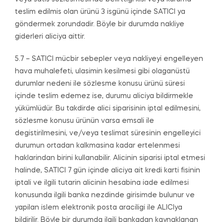
teslim edilmis olan ürünü 3 isgünü içinde SATICI ya
göndermek zorundadir. Böyle bir durumda nakliye
giderleri aliciya aittir.
5.7 – SATICI mücbir sebepler veya nakliyeyi engelleyen
hava muhalefeti, ulasimin kesilmesi gibi olaganüstü
durumlar nedeni ile sözlesme konusu ürünü süresi
içinde teslim edemez ise, durumu aliciya bildirmekle
yükümlüdür. Bu takdirde alici siparisinin iptal edilmesini,
sözlesme konusu ürünün varsa emsali ile
degistirilmesini, ve/veya teslimat süresinin engelleyici
durumun ortadan kalkmasina kadar ertelenmesi
haklarindan birini kullanabilir. Alicinin siparisi iptal etmesi
halinde, SATICI 7 gün içinde aliciya ait kredi karti fisinin
iptali ve ilgili tutarin alicinin hesabina iade edilmesi
konusunda ilgili banka nezdinde girisimde bulunur ve
yapilan islem elektronik posta araciligi ile ALICIya
bildirilir. Böyle bir durumda ilgili bankadan kaynaklanan