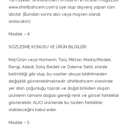
Tüm üyeler: sihirlibahcem firmasının e-ticaret mağazası
www.sihirlibahcem.com’a üye olup alışveriş yapan tüm
alıcılar. (Bundan sonra alıcı veya müşteri olarak
anılacaktır).
Madde – 4
SÖZLESME KONUSU VE ÜRÜN BILGILERI:
Mal/Ürün veya Hizmetin; Türü, Miktarı, Marka/Modeli,
Rengi, Adedi, Satış Bedeli ve Ödeme Sekli, sitede
belirtildiği gibi olup, bu vaatler alıcıya bildirilmeden
değişiklik gösterebilmektedir. sihirlibahcem sitesinde
yer alan çoğunluğu toprak ve doğal bitkiden oluşan
ürünlerin tamamı doğası gereği renk ve görsel farklılıklar
gösterebilir, ALICI ürünlerde bu türden farklılıklar
olabileceğini kabul eder.
Madde – 5