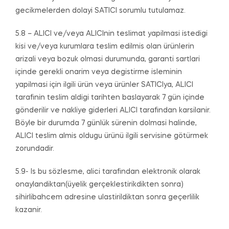
gecikmelerden dolayi SATICI sorumlu tutulamaz.
5.8 – ALICI ve/veya ALICInin teslimat yapilmasi istedigi
kisi ve/veya kurumlara teslim edilmis olan ürünlerin
arizali veya bozuk olmasi durumunda, garanti sartlari
içinde gerekli onarim veya degistirme isleminin
yapilmasi için ilgili ürün veya ürünler SATICIya, ALICI
tarafinin teslim aldigi tarihten baslayarak 7 gün içinde
gönderilir ve nakliye giderleri ALICI tarafindan karsilanir.
Böyle bir durumda 7 günlük sürenin dolmasi halinde,
ALICI teslim almis oldugu ürünü ilgili servisine götürmek
zorundadir.
5.9- Is bu sözlesme, alici tarafindan elektronik olarak
onaylandiktan(üyelik gerçeklestirikdikten sonra)
sihirlibahcem adresine ulastirildiktan sonra geçerlilik
kazanir.