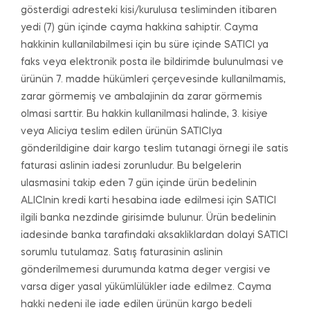
gösterdigi adresteki kisi/kurulusa tesliminden itibaren
yedi (7) gün içinde cayma hakkina sahiptir. Cayma
hakkinin kullanilabilmesi için bu süre içinde SATICI ya
faks veya elektronik posta ile bildirimde bulunulmasi ve
ürünün 7. madde hükümleri çerçevesinde kullanilmamis,
zarar görmemiş ve ambalajinin da zarar görmemis
olmasi sarttir. Bu hakkin kullanilmasi halinde, 3. kisiye
veya Aliciya teslim edilen ürünün SATICIya
gönderildigine dair kargo teslim tutanagi örnegi ile satis
faturasi aslinin iadesi zorunludur. Bu belgelerin
ulasmasini takip eden 7 gün içinde ürün bedelinin
ALICInin kredi karti hesabina iade edilmesi için SATICI
ilgili banka nezdinde girisimde bulunur. Ürün bedelinin
iadesinde banka tarafindaki aksakliklardan dolayi SATICI
sorumlu tutulamaz. Satış faturasinin aslinin
gönderilmemesi durumunda katma deger vergisi ve
varsa diger yasal yükümlülükler iade edilmez. Cayma
hakki nedeni ile iade edilen ürünün kargo bedeli