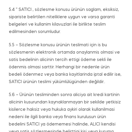
5.4 ” SATICI , sözlesme konusu ürünün saglam, eksiksiz,
sipariste belirtilen niteliklere uygun ve varsa garanti
belgeleri ve kullanim kilavuzlari ile birlikte teslim
edilmesinden sorumludur.
5.5 – Sözlesme konusu ürünün teslimati için is bu
sözlesmenin elektronik ortamda onaylanmis olmasi ve
satis bedelinin alicinin tercih ettigi ödeme sekli ile
ödenmis olmasi sarttir. Herhangi bir nedenle ürün
bedeli ödenmez veya banka kayitlarinda iptal edilir ise,
SATICI ürünün teslimi yükümlülügünden değildir..
5.6 – Ürünün tesliminden sonra aliciya ait kredi kartinin
alicinin kusurundan kaynaklanmayan bir sekilde yetkisiz
kisilerce haksiz veya hukuka aykiri olarak kullanilmasi
nedeni ile ilgili banka veya finans kurulusun ürün
bedelini SATICI ya ödememesi halinde, ALICI kendisi
veya satis sözlesmesinde belirttigi kisi veya kuruma