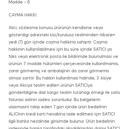
Madde – 6
CAYMA HAKKI:
Alici, sözlesme konusu ürürünün kendisine veya
gösterdigi adresteki kisi/kurulusa tesliminden itibaren
yedi (7) gün içinde cayma hakkina sahiptir. Cayma
hakkinin kullanilabilmesi için bu süre içinde SATICI ya
faks veya elektronik posta ile bildirimde bulunulmasi ve
ürünün 7. madde hükümleri çerçevesinde kullanilmamis,
zarar görmemiş ve ambalajinin da zarar görmemis
olmasi sarttir. Bu hakkin kullanilmasi halinde, 3. kisiye
veya Aliciya teslim edilen ürünün SATICIya
gönderildigine dair kargo teslim tutanagi örnegi ile satis
faturasi aslinin iadesi zorunludur. Bu belgelerin
ulasmasini takip eden 7 gün içinde ürün bedelinin
ALICInin kredi karti hesabina iade edilmesi için SATICI
ilgili banka nezdinde girisimde bulunur. Ürün bedelinin
iadesinde banka tarafindaki aksakliklardan dolayi SATICI