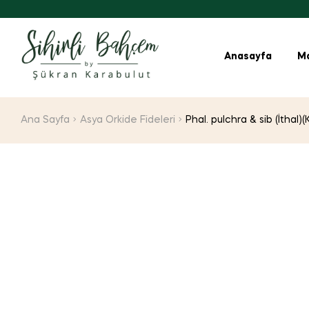
Anasayfa
M
Ana Sayfa
Asya Orkide Fideleri
Phal. pulchra & sib (İthal)(