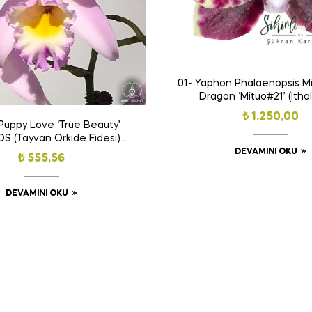
01- Yaphon Phalaenopsis Mi
Dragon ‘Mituo#21’ (İthal)
₺
1.250,00
 Puppy Love ‘True Beauty’
 (Tayvan Orkide Fidesi)
(Kokulu)(Ödüllü Tür)
DEVAMINI OKU
₺
555,56
DEVAMINI OKU