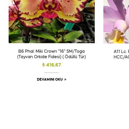
B6 Phal. Miki Crown ”16” SM/Toga
A11 Lc.
(Tayvan Orkide Fidesi) ( Ödüllü Tür)
HCC/AOS
₺
416,67
DEVAMINI OKU