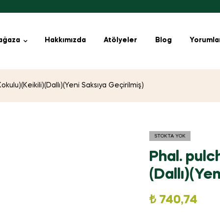
ağaza
Hakkımızda
Atölyeler
Blog
Yorumla
Kokulu)(Keikili)(Dallı)(Yeni Saksıya Geçirilmiş)
STOKTA YOK
Phal. pulch
(Dallı)(Ye
₺
740,74