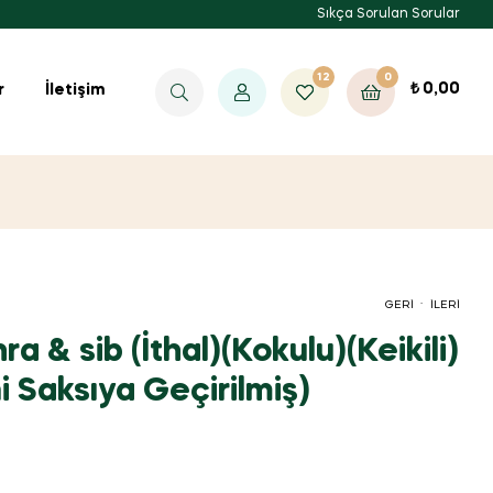
Sıkça Sorulan Sorular
12
0
₺
0,00
r
İletişim
.
GERI
İLERI
ra & sib (İthal)(Kokulu)(Keikili)
ni Saksıya Geçirilmiş)
₺
₺
907,41
2.083,33