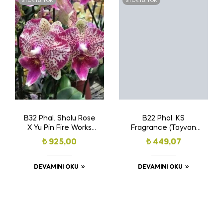
STOKTA YOK
STOKTA YOK
B32 Phal. Shalu Rose
B22 Phal. KS
X Yu Pin Fire Works
Fragrance (Tayvan
(Tayvan Orkide
Orkide Fidesi)(Kokulu)
₺
925,00
₺
449,07
Fidesi)
DEVAMINI OKU
DEVAMINI OKU