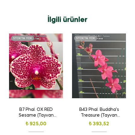
İlgili ürünler
STOKTA YOK
STOKTA YOK
B7 Phal. OX RED
B43 Phal. Buddha’s
Sesame (Tayvan
Treasure (Tayvan
Orkide Fidesi)
Orkide Fidesi)
₺
925,00
₺
393,52