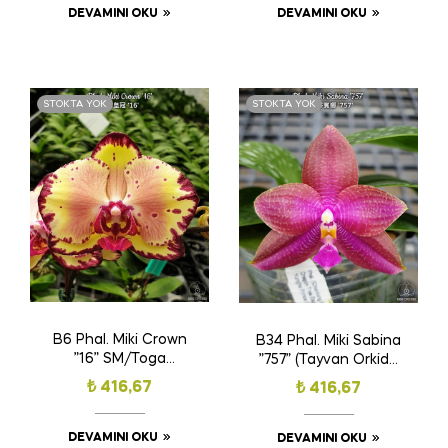
DEVAMINI OKU
DEVAMINI OKU
STOKTA YOK
STOKTA YOK
B6 Phal. Miki Crown
B34 Phal. Miki Sabina
”16” SM/Toga
”757” (Tayvan Orkide
(Tayvan Orkide
Fidesi)(Kokulu)
₺
416,67
₺
416,67
Fidesi) ( Ödüllü Tür)
DEVAMINI OKU
DEVAMINI OKU