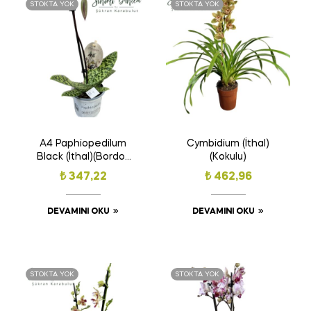
STOKTA YOK
STOKTA YOK
A4 Paphiopedilum
Cymbidium (İthal)
Black (İthal)(Bordo-
(Kokulu)
Siyah Çiçek Açar)
₺
347,22
₺
462,96
DEVAMINI OKU
DEVAMINI OKU
STOKTA YOK
STOKTA YOK