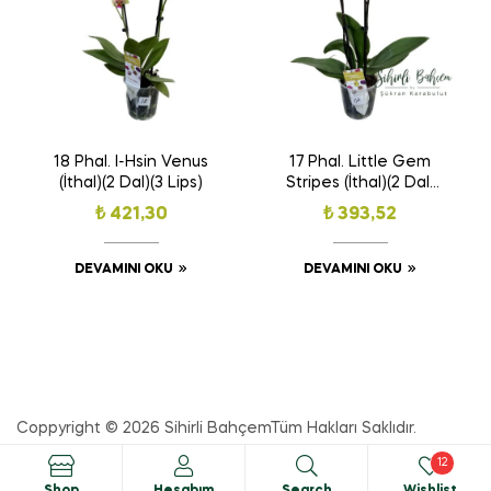
18 Phal. I-Hsin Venus
17 Phal. Little Gem
(İthal)(2 Dal)(3 Lips)
Stripes (İthal)(2 Dal)
(Kelebek)
₺
421,30
₺
393,52
DEVAMINI OKU
DEVAMINI OKU
Coppyright © 2026
Sihirli Bahçem
Tüm Hakları Saklıdır.
12