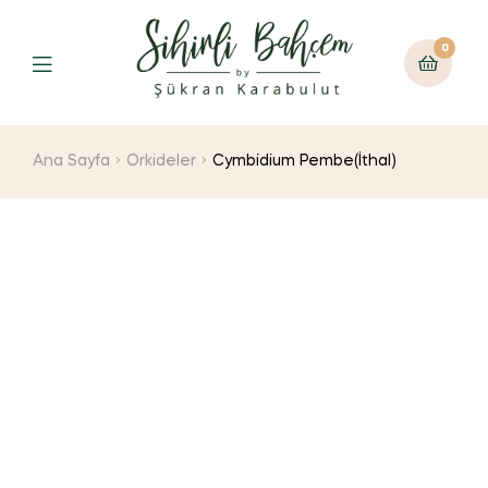
0
Ana Sayfa
Orkideler
Cymbidium Pembe(İthal)