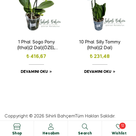
1 Phal. Sogo Pony
10 Phal. Silly Tommy
(İthal)(2 Dal)(ÖZEL
(İthal)(2 Dal)
TÜR)(Hafif Kokulu)
₺
416,67
₺
231,48
DEVAMINI OKU
DEVAMINI OKU
Coppyright © 2026
Sihirli Bahçem
Tüm Hakları Saklıdır.
12
Shop
Hesabım
Search
Wishlist