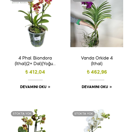
4 Phal. Biondora
Vanda Orkide 4
(İthal)(2+ Dal)(Yoğun
(İthal)
Kokulu)(3 Lips)
₺
412,04
₺
462,96
DEVAMINI OKU
DEVAMINI OKU
STOKTA YOK
STOKTA YOK