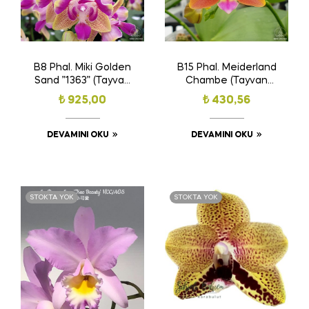
B8 Phal. Miki Golden
B15 Phal. Meiderland
Sand ”1363” (Tayvan
Chambe (Tayvan
Orkide Fidesi)
Orkide Fidesi)(Kokulu)
₺
925,00
₺
430,56
(Peloric)(3 Lips)
(Kokulu)
DEVAMINI OKU
DEVAMINI OKU
STOKTA YOK
STOKTA YOK