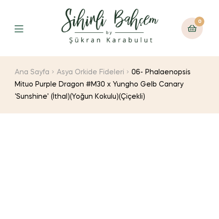
0
Ana Sayfa
Asya Orkide Fideleri
06- Phalaenopsis
Mituo Purple Dragon #M30 x Yungho Gelb Canary
‘Sunshine’ (İthal)(Yoğun Kokulu)(Çiçekli)