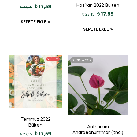
Haziran 2022 Bülten
₺
17,59
₺
23,15
₺
17,59
₺
23,15
SEPETE EKLE
SEPETE EKLE
İNDIRIM!
STOKTA YOK
Temmuz 2022
Bülten
Anthurium
Andraeanum”Mor”(İthal)
₺
17,59
₺
23,15